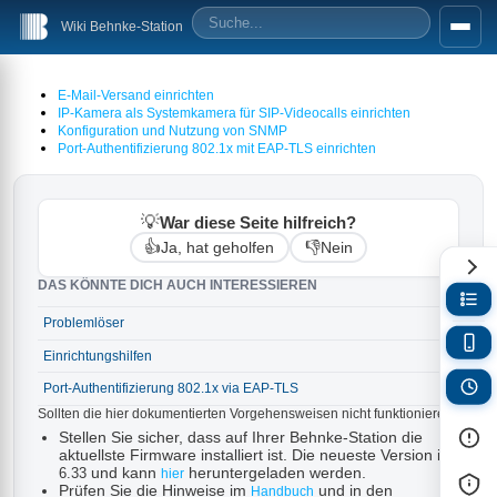
Wiki Behnke-Station
E-Mail-Versand einrichten
IP-Kamera als Systemkamera für SIP-Videocalls einrichten
Konfiguration und Nutzung von SNMP
Port-Authentifizierung 802.1x mit EAP-TLS einrichten
💡
War diese Seite hilfreich?
👍
👎
Ja, hat geholfen
Nein
DAS KÖNNTE DICH AUCH INTERESSIEREN
Problemlöser
→
Einrichtungshilfen
→
Port-Authentifizierung 802.1x via EAP-TLS
→
Sollten die hier dokumentierten Vorgehensweisen nicht funktionieren:
Stellen Sie sicher, dass auf Ihrer Behnke-Station die
aktuellste Firmware installiert ist. Die neueste Version ist
und kann
heruntergeladen werden.
6.33
hier
Prüfen Sie die Hinweise im
und in den
Handbuch