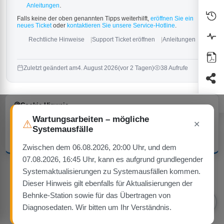
.
Anleitungen
Falls keine der oben genannten Tipps weiterhilft,
eröffnen Sie ein
neues Ticket
oder
kontaktieren Sie unsere Service-Hotline
.
Rechtliche Hinweise
Support Ticket eröffnen
Anleitungen
Zuletzt geändert am
4. August 2026
(vor 2 Tagen)
38 Aufrufe
Cookie-Hinweis
Diese Website verwendet ausschließlich technisch notwendige Cookies
Wartungsarbeiten – mögliche
⚠
— keine Tracking- oder Werbe-Cookies.
✕
Systemausfälle
Verstanden
Mehr erfahren
Zwischen dem 06.08.2026, 20:00 Uhr, und dem
07.08.2026, 16:45 Uhr, kann es aufgrund grundlegender
Systemaktualisierungen zu Systemausfällen kommen.
Dieser Hinweis gilt ebenfalls für Aktualisierungen der
1
Behnke-Station sowie für das Übertragen von
★
🍪
♿
Diagnosedaten. Wir bitten um Ihr Verständnis.