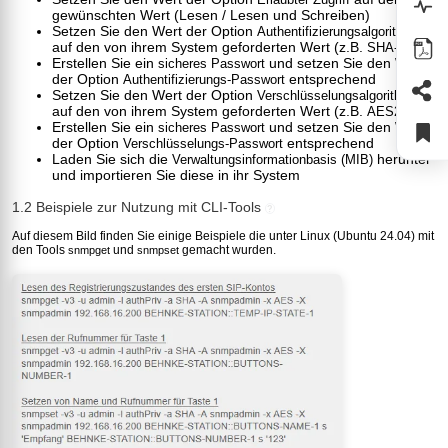
gewünschten Wert (Lesen / Lesen und Schreiben)
Setzen Sie den Wert der Option
Authentifizierungsalgorithmus
auf den von ihrem System geforderten Wert (z.B.
)
SHA-512
Erstellen Sie ein
und setzen Sie den Wert
sicheres Passwort
der Option
entsprechend
Authentifizierungs-Passwort
Setzen Sie den Wert der Option
Verschlüsselungsalgorithmus
auf den von ihrem System geforderten Wert (z.B.
)
AES256
Erstellen Sie ein
und setzen Sie den Wert
sicheres Passwort
der Option
entsprechend
Verschlüsselungs-Passwort
Laden Sie sich die
herunter
Verwaltungsinformationbasis (MIB)
und importieren Sie diese in ihr System
1.2 Beispiele zur Nutzung mit CLI-Tools
?
Auf diesem Bild finden Sie einige Beispiele die unter Linux (Ubuntu 24.04) mit
den Tools
und
gemacht wurden.
snmpget
snmpset