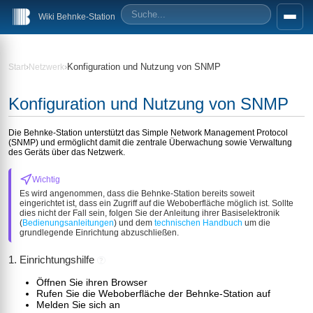
Wiki Behnke-Station
›
›
Konfiguration und Nutzung von SNMP
Start
Netzwerk
Konfiguration und Nutzung von SNMP
Die Behnke-Station unterstützt das Simple Network Management Protocol
(SNMP) und ermöglicht damit die zentrale Überwachung sowie Verwaltung
des Geräts über das Netzwerk.
Wichtig
Es wird angenommen, dass die Behnke-Station bereits soweit
eingerichtet ist, dass ein Zugriff auf die Weboberfläche möglich ist. Sollte
dies nicht der Fall sein, folgen Sie der Anleitung ihrer Basiselektronik
(
Bedienungsanleitungen
) und dem
technischen Handbuch
um die
grundlegende Einrichtung abzuschließen.
1. Einrichtungshilfe
?
Öffnen Sie ihren Browser
Rufen Sie die Weboberfläche der Behnke-Station auf
Melden Sie sich an