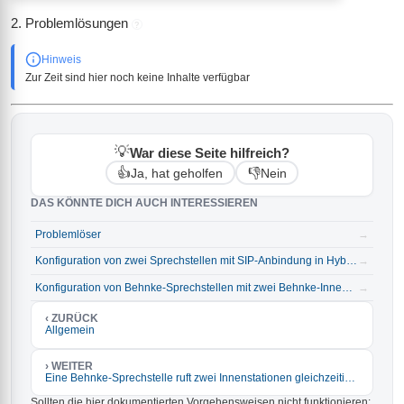
2. Problemlösungen
?
Hinweis
Zur Zeit sind hier noch keine Inhalte verfügbar
💡
War diese Seite hilfreich?
👍
👎
Ja, hat geholfen
Nein
DAS KÖNNTE DICH AUCH INTERESSIEREN
Problemlöser
→
Konfiguration von zwei Sprechstellen mit SIP-Anbindung in Hybrid-Betriebsart und zwei Innenstationen
→
Konfiguration von Behnke-Sprechstellen mit zwei Behnke-Innenstellen in gerouteten Netzwerken mit Netzwerkbrücke
→
‹ ZURÜCK
Allgemein
› WEITER
Eine Behnke-Sprechstelle ruft zwei Innenstationen gleichzeitig an
Sollten die hier dokumentierten Vorgehensweisen nicht funktionieren: