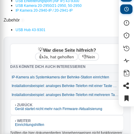
USB Erweiterungsport (AIF IP) 43-9300
USB Kamera 20-2950/21-2950, 50-2950
IP Kamera 20-2940-IP / 20-2941-IP
Zubehör
?
USB Hub 43-9301
💡
War diese Seite hilfreich?
👍
👎
Ja, hat geholfen
Nein
DAS KÖNNTE DICH AUCH INTERESSIEREN
IP-Kamera als Systemkamera der Behnke-Station einrichten
→
Installationsbeispiel: analoges Behnke-Telefon mit einer Taste und IP-Kamera
→
Installationsbeispiel: analoges Behnke-Telefon mit mehreren Tasten und IP-Kamera
→
‹ ZURÜCK
Gerät startet nicht mehr nach Firmware-Aktualisierung
› WEITER
Einrichtungshilfen
Sollten die hier dokumentierten Vorgehensweisen nicht funktionieren: