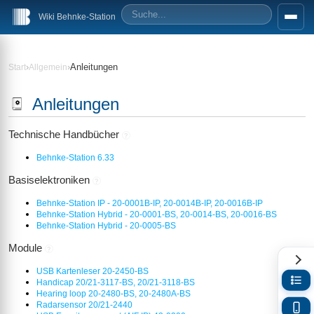
Wiki Behnke-Station
›
›
Anleitungen
Start
Allgemein
Anleitungen
Technische Handbücher
?
Behnke-Station 6.33
Basiselektroniken
?
Behnke-Station IP - 20-0001B-IP, 20-0014B-IP, 20-0016B-IP
Behnke-Station Hybrid - 20-0001-BS, 20-0014-BS, 20-0016-BS
Behnke-Station Hybrid - 20-0005-BS
Module
?
USB Kartenleser 20-2450-BS
Handicap 20/21-3117-BS, 20/21-3118-BS
Hearing loop 20-2480-BS, 20-2480A-BS
Radarsensor 20/21-2440