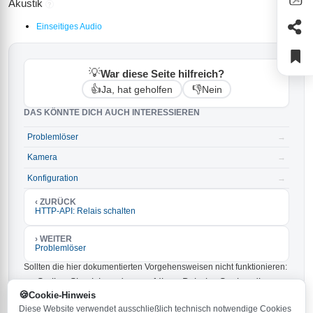
Akustik
?
Einseitiges Audio
💡
War diese Seite hilfreich?
👍
👎
Ja, hat geholfen
Nein
DAS KÖNNTE DICH AUCH INTERESSIEREN
Problemlöser
→
Kamera
→
Konfiguration
→
‹ ZURÜCK
HTTP-API: Relais schalten
› WEITER
Problemlöser
Sollten die hier dokumentierten Vorgehensweisen nicht funktionieren:
Stellen Sie sicher, dass auf Ihrer Behnke-Station die
aktuellste Firmware installiert ist. Die neueste Version ist
Cookie-Hinweis
und kann
heruntergeladen werden.
6.33
hier
Diese Website verwendet ausschließlich technisch notwendige Cookies