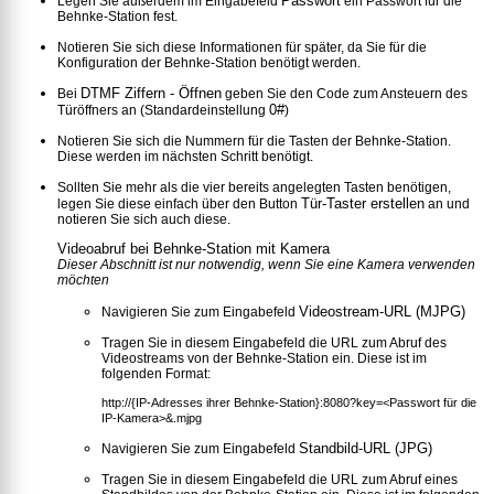
Passwort
Legen Sie außerdem im Eingabefeld
ein Passwort für die
Behnke-Station fest.
Notieren Sie sich diese Informationen für später, da Sie für die
Konfiguration der Behnke-Station benötigt werden.
DTMF Ziffern - Öffnen
Bei
geben Sie den Code zum Ansteuern des
0#
Türöffners an (Standardeinstellung
)
Notieren Sie sich die Nummern für die Tasten der Behnke-Station.
Diese werden im nächsten Schritt benötigt.
Sollten Sie mehr als die vier bereits angelegten Tasten benötigen,
Tür-Taster erstellen
legen Sie diese einfach über den Button
an und
notieren Sie sich auch diese.
Videoabruf bei Behnke-Station mit Kamera
Dieser Abschnitt ist nur notwendig, wenn Sie eine Kamera verwenden
möchten
Videostream-URL (MJPG)
Navigieren Sie zum Eingabefeld
Tragen Sie in diesem Eingabefeld die URL zum Abruf des
Videostreams von der Behnke-Station ein. Diese ist im
folgenden Format:
http://{IP-Adresses ihrer Behnke-Station}:8080?key=<Passwort für die
IP-Kamera>&.mjpg
Standbild-URL (JPG)
Navigieren Sie zum Eingabefeld
Tragen Sie in diesem Eingabefeld die URL zum Abruf eines