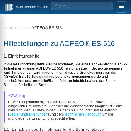
Wiki Behnke-Station
›
›
AGFEO® ES 516
Start
SIP-Telefon
Hilfestellungen zu AGFEO® ES 516
1. Einrichtungshilfe
?
In dieser Einrichtungshilfe wird beschrieben, wie eine Behnke-Station als SIP-
Teilnehmer an einer AGFEO® ES 516 Telefonanlage in Betrieb genommen
wird. Im folgenden wird angenommen, dass die Grundkonfiguration der
AGFEO® ES 516 Telefonanlage bereits vorgenommen wurde und
beschränken uns ausschließlich auf die zur Inbetriebnahme der Behnke-
Station erforderlichen Schritte.
Wichtig
Es wird angenommen, dass die Behnke-Station bereits soweit
eingerichtet ist, dass ein Zugriff auf die Weboberfläche möglich ist. Sollte
dies nicht der Fall sein, folgen Sie der Anleitung ihrer Basiselektronik
(
Bedienungsanleitungen
) und dem
technischen Handbuch
um die
grundlegende Einrichtung abzuschließen.
1.1. Einrichten des Teilnehmers für die Behnke-Station
?