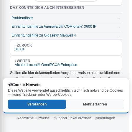
DAS KÖNNTE DICH AUCH INTERESSIEREN
Problemlöser
→
Einrichtungshilfe zu Auerswald® COMfortel® 3600 IP
→
Einrichtungshilfe zu Gigaset® Maxwell 4
→
‹ ZURÜCK
3CX®
› WEITER
Alcatel-Lucent® OmniPCX® Enterprise
Sollten die hier dokumentierten Vorgehensweisen nicht funktionieren:
Stellen Sie sicher, dass auf Ihrer Behnke-Station die
aktuellste Firmware installiert ist. Die neueste Version ist
Cookie-Hinweis
und kann
heruntergeladen werden.
6.33
hier
Diese Website verwendet ausschließlich technisch notwendige Cookies
Prüfen Sie die Hinweise im
und in den
Handbuch
— keine Tracking- oder Werbe-Cookies.
.
Anleitungen
Verstanden
Mehr erfahren
Falls keine der oben genannten Tipps weiterhilft,
eröffnen Sie ein
neues Ticket
oder
kontaktieren Sie unsere Service-Hotline
.
Rechtliche Hinweise
Support Ticket eröffnen
Anleitungen