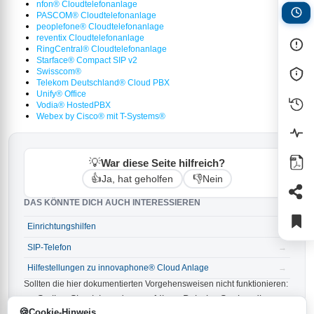
nfon® Cloudtelefonanlage
PASCOM® Cloudtelefonanlage
peoplefone® Cloudtelefonanlage
reventix Cloudtelefonanlage
RingCentral® Cloudtelefonanlage
Starface® Compact SIP v2
Swisscom®
Telekom Deutschland® Cloud PBX
Unify® Office
Vodia® HostedPBX
Webex by Cisco® mit T-Systems®
💡
War diese Seite hilfreich?
👍
👎
Ja, hat geholfen
Nein
DAS KÖNNTE DICH AUCH INTERESSIEREN
Einrichtungshilfen
→
SIP-Telefon
→
Hilfestellungen zu innovaphone® Cloud Anlage
→
Sollten die hier dokumentierten Vorgehensweisen nicht funktionieren:
Stellen Sie sicher, dass auf Ihrer Behnke-Station die
aktuellste Firmware installiert ist. Die neueste Version ist
Cookie-Hinweis