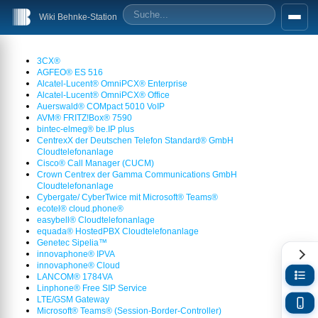
Wiki Behnke-Station
3CX®
AGFEO® ES 516
Alcatel-Lucent® OmniPCX® Enterprise
Alcatel-Lucent® OmniPCX® Office
Auerswald® COMpact 5010 VoIP
AVM® FRITZ!Box® 7590
bintec-elmeg® be.IP plus
CentrexX der Deutschen Telefon Standard® GmbH
Cloudtelefonanlage
Cisco® Call Manager (CUCM)
Crown Centrex der Gamma Communications GmbH
Cloudtelefonanlage
Cybergate/ CyberTwice mit Microsoft® Teams®
ecotel® cloud.phone®
easybell® Cloudtelefonanlage
equada® HostedPBX Cloudtelefonanlage
Genetec Sipelia™
innovaphone® IPVA
innovaphone® Cloud
LANCOM® 1784VA
Linphone® Free SIP Service
LTE/GSM Gateway
Microsoft® Teams® (Session-Border-Controller)