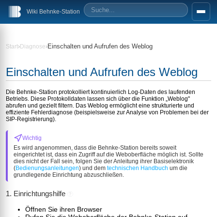
Wiki Behnke-Station
›
›
Einschalten und Aufrufen des Weblog
Start
Diagnose
Einschalten und Aufrufen des Weblog
Die Behnke-Station protokolliert kontinuierlich Log-Daten des laufenden
Betriebs. Diese Protokolldaten lassen sich über die Funktion „Weblog"
abrufen und gezielt filtern. Das Weblog ermöglicht eine strukturierte und
effiziente Fehlerdiagnose (beispielsweise zur Analyse von Problemen bei der
SIP-Registrierung).
Wichtig
Es wird angenommen, dass die Behnke-Station bereits soweit
eingerichtet ist, dass ein Zugriff auf die Weboberfläche möglich ist. Sollte
dies nicht der Fall sein, folgen Sie der Anleitung ihrer Basiselektronik
(
Bedienungsanleitungen
) und dem
technischen Handbuch
um die
grundlegende Einrichtung abzuschließen.
1. Einrichtungshilfe
?
Öffnen Sie ihren Browser
Rufen Sie die Weboberfläche der Behnke-Station auf