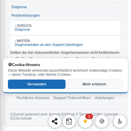
Diagnose
→
Problemlösungen
→
‹ ZURÜCK
Diagnose
› WEITER
Diagnosedaten an den Support übertragen
Sollten die hier dokumentierten Vorgehensweisen nicht funktionieren:
Stellen Sie sicher, dass auf Ihrer Behnke-Station die
aktuellste Firmware installiert ist. Die neueste Version ist
Cookie-Hinweis
und kann
heruntergeladen werden.
6.33
hier
Diese Website verwendet ausschließlich technisch notwendige Cookies
Prüfen Sie die Hinweise im
und in den
Handbuch
— keine Tracking- oder Werbe-Cookies.
.
Anleitungen
Verstanden
Mehr erfahren
Falls keine der oben genannten Tipps weiterhilft,
eröffnen Sie ein
neues Ticket
oder
kontaktieren Sie unsere Service-Hotline
.
Rechtliche Hinweise
Support Ticket eröffnen
Anleitungen
Zuletzt geändert am
4. August 2026
(vor 5 Tagen)
2 Min. Lesezeit
1
216 Aufrufe
★
🍪
♿