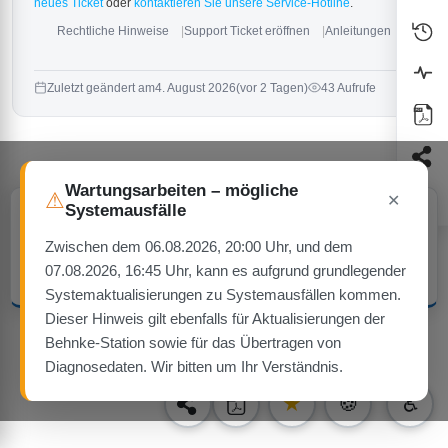
neues Ticket
oder
kontaktieren Sie unsere Service-Hotline
.
Rechtliche Hinweise
Support Ticket eröffnen
Anleitungen
Zuletzt geändert am
4. August 2026
(vor 2 Tagen)
43 Aufrufe
Wartungsarbeiten – mögliche
⚠
✕
Systemausfälle
Cookie-Hinweis
Diese Website verwendet ausschließlich technisch notwendige Cookies
— keine Tracking- oder Werbe-Cookies.
Zwischen dem 06.08.2026, 20:00 Uhr, und dem
07.08.2026, 16:45 Uhr, kann es aufgrund grundlegender
Verstanden
Mehr erfahren
Systemaktualisierungen zu Systemausfällen kommen.
Dieser Hinweis gilt ebenfalls für Aktualisierungen der
Behnke-Station sowie für das Übertragen von
Diagnosedaten. Wir bitten um Ihr Verständnis.
1
★
🍪
♿