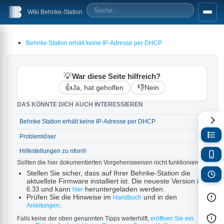
Wiki Behnke-Station
Behnke Station erhält keine IP-Adresse per DHCP
💡
War diese Seite hilfreich?
👍
👎
Ja, hat geholfen
Nein
DAS KÖNNTE DICH AUCH INTERESSIEREN
Behnke Station erhält keine IP-Adresse per DHCP
→
Problemlöser
→
Hilfestellungen zu nfon®
→
Sollten die hier dokumentierten Vorgehensweisen nicht funktionieren:
Stellen Sie sicher, dass auf Ihrer Behnke-Station die
aktuellste Firmware installiert ist. Die neueste Version ist
und kann
heruntergeladen werden.
6.33
hier
Prüfen Sie die Hinweise im
und in den
Handbuch
.
Anleitungen
Falls keine der oben genannten Tipps weiterhilft,
eröffnen Sie ein