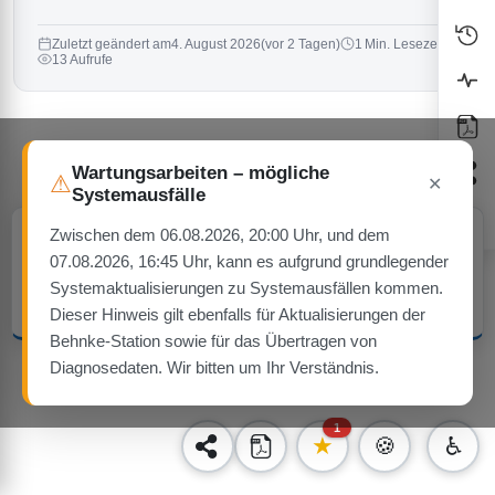
Zuletzt geändert am
4. August 2026
(vor 2 Tagen)
1 Min. Lesezeit
13 Aufrufe
Wartungsarbeiten – mögliche
⚠
✕
Systemausfälle
Cookie-Hinweis
Zwischen dem 06.08.2026, 20:00 Uhr, und dem
Diese Website verwendet ausschließlich technisch notwendige Cookies
07.08.2026, 16:45 Uhr, kann es aufgrund grundlegender
— keine Tracking- oder Werbe-Cookies.
Systemaktualisierungen zu Systemausfällen kommen.
Verstanden
Mehr erfahren
Dieser Hinweis gilt ebenfalls für Aktualisierungen der
Behnke-Station sowie für das Übertragen von
Diagnosedaten. Wir bitten um Ihr Verständnis.
1
★
🍪
♿