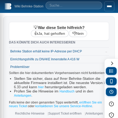
Wiki Behnke-Station
💡
War diese Seite hilfreich?
👍
👎
Ja, hat geholfen
Nein
DAS KÖNNTE DICH AUCH INTERESSIEREN
Behnke Station erhält keine IP-Adresse per DHCP
→
Einrichtungshilfe zu DNAKE Innenstelle A 416 W
→
Problemlöser
→
Sollten die hier dokumentierten Vorgehensweisen nicht funktionieren:
Stellen Sie sicher, dass auf Ihrer Behnke-Station die
aktuellste Firmware installiert ist. Die neueste Version ist
und kann
heruntergeladen werden.
6.33
hier
Prüfen Sie die Hinweise im
und in den
Handbuch
.
Anleitungen
Falls keine der oben genannten Tipps weiterhilft,
eröffnen Sie ein
neues Ticket
oder
kontaktieren Sie unsere Service-Hotline
.
Rechtliche Hinweise
Support Ticket eröffnen
Anleitungen