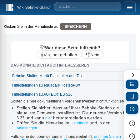
Wiki Behnke-Station
Klicken Sie in der Menüleiste auf
SPEICHERN
💡
War diese Seite hilfreich?
👍
👎
Ja, hat geholfen
Nein
DAS KÖNNTE DICH AUCH INTERESSIEREN
Behnke-Station Menü Platzhalter und Texte
→
Hilfestellungen zu equada® HostedPBX
→
Hilfestellungen zu AGFEO® ES 516
→
Sollten die hier dokumentierten Vorgehensweisen nicht funktionieren:
Stellen Sie sicher, dass auf Ihrer Behnke-Station die
aktuellste Firmware installiert ist. Die neueste Version ist
und kann
heruntergeladen werden.
6.33
hier
Prüfen Sie die Hinweise im
und in den
Handbuch
.
Anleitungen
Falls keine der oben genannten Tipps weiterhilft,
eröffnen Sie ein