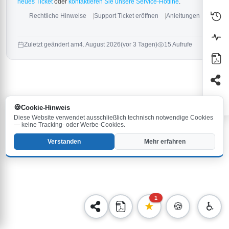
neues Ticket
oder
kontaktieren Sie unsere Service-Hotline
.
Rechtliche Hinweise
Support Ticket eröffnen
Anleitungen
Zuletzt geändert am
4. August 2026
(vor 3 Tagen)
15 Aufrufe
Cookie-Hinweis
Diese Website verwendet ausschließlich technisch notwendige Cookies
— keine Tracking- oder Werbe-Cookies.
Verstanden
Mehr erfahren
1
★
🍪
♿