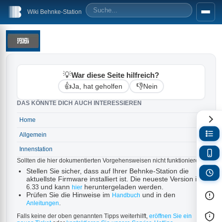
Wiki Behnke-Station
💡
War diese Seite hilfreich?
👍
👎
Ja, hat geholfen
Nein
DAS KÖNNTE DICH AUCH INTERESSIEREN
Home
→
Allgemein
→
Innenstation
→
Sollten die hier dokumentierten Vorgehensweisen nicht funktionieren:
Stellen Sie sicher, dass auf Ihrer Behnke-Station die
aktuellste Firmware installiert ist. Die neueste Version ist
und kann
heruntergeladen werden.
6.33
hier
Prüfen Sie die Hinweise im
und in den
Handbuch
.
Anleitungen
Falls keine der oben genannten Tipps weiterhilft,
eröffnen Sie ein