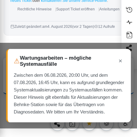
neues Ticket
oder
kontaktieren Sie unsere Service-Hotline
.
Rechtliche Hinweise
Support Ticket eröffnen
Anleitungen
Zuletzt geändert am
4. August 2026
(vor 2 Tagen)
12 Aufrufe
Wartungsarbeiten – mögliche
⚠
✕
Systemausfälle
Cookie-Hinweis
Diese Website verwendet ausschließlich technisch notwendige Cookies
— keine Tracking- oder Werbe-Cookies.
Zwischen dem 06.08.2026, 20:00 Uhr, und dem
07.08.2026, 16:45 Uhr, kann es aufgrund grundlegender
Verstanden
Mehr erfahren
Systemaktualisierungen zu Systemausfällen kommen.
Dieser Hinweis gilt ebenfalls für Aktualisierungen der
Behnke-Station sowie für das Übertragen von
Diagnosedaten. Wir bitten um Ihr Verständnis.
1
★
🍪
♿