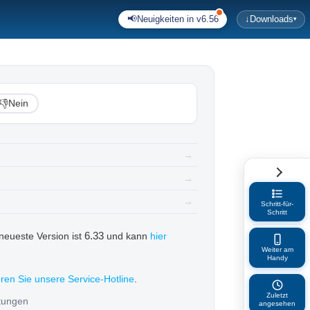
📢
Neuigkeiten in v6.56
↓
Downloads
▾
👎
Nein
→
→
→
Schritt-für-
Schritt
6.33
e neueste Version ist
und kann
hier
Weiter am
Handy
eren Sie unsere Service-Hotline
.
Zuletzt
itungen
angesehen