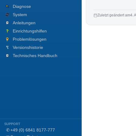
Diagnose
System
Zuletzt geändert am
4. 
Anleitungen
Einrichtungshilfen
Problemlösungen
Versionshistorie
Technisches Handbuch
SUPPORT
✆
+49 (0) 6841 8177-777