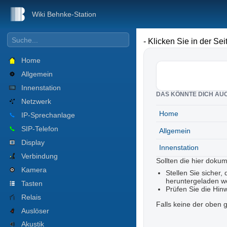
Wiki Behnke-Station
- Klicken Sie in der Se
Home
Allgemein
Innenstation
DAS KÖNNTE DICH AU
Netzwerk
Home
IP-Sprechanlage
SIP-Telefon
Allgemein
Display
Innenstation
Verbindung
Sollten die hier doku
Kamera
Stellen Sie sicher,
heruntergeladen w
Tasten
Prüfen Sie die Hin
Relais
Falls keine der oben g
Auslöser
Akustik