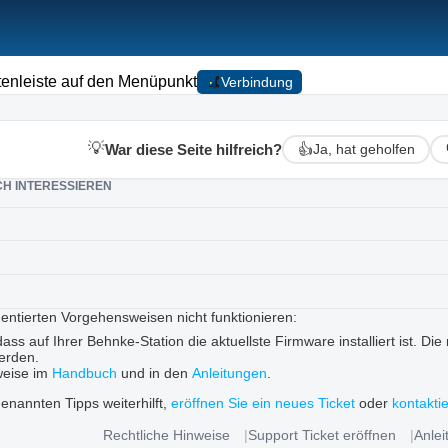
itenleiste auf den Menüpunkt
Verbindung
💡
War diese Seite hilfreich?
👍
Ja, hat geholfen
CH INTERESSIEREN
mentierten Vorgehensweisen nicht funktionieren:
 dass auf Ihrer Behnke-Station die aktuellste Firmware installiert ist. Di
erden.
weise im
Handbuch
und in den
Anleitungen
.
enannten Tipps weiterhilft,
eröffnen Sie ein neues Ticket
oder
kontakti
Rechtliche Hinweise
Support Ticket eröffnen
Anle