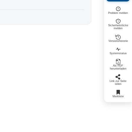
Problem melden
Sicherheitslücke
melden
Versionshistorie
Systemstatus
Als PDF
herunterladen
Link zur Seite
teilen
Merkliste