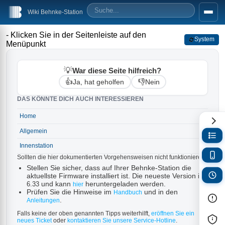
Wiki Behnke-Station
- Klicken Sie in der Seitenleiste auf den
System
Menüpunkt
💡
War diese Seite hilfreich?
👍
👎
Ja, hat geholfen
Nein
DAS KÖNNTE DICH AUCH INTERESSIEREN
Home
→
Allgemein
→
Innenstation
→
Sollten die hier dokumentierten Vorgehensweisen nicht funktionieren:
Stellen Sie sicher, dass auf Ihrer Behnke-Station die
aktuellste Firmware installiert ist. Die neueste Version ist
und kann
heruntergeladen werden.
6.33
hier
Prüfen Sie die Hinweise im
und in den
Handbuch
.
Anleitungen
Falls keine der oben genannten Tipps weiterhilft,
eröffnen Sie ein
neues Ticket
oder
kontaktieren Sie unsere Service-Hotline
.