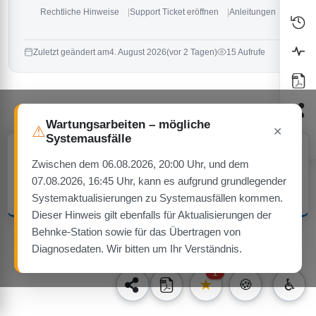
Rechtliche Hinweise
Support Ticket eröffnen
Anleitungen
Zuletzt geändert am
4. August 2026
(vor 2 Tagen)
15 Aufrufe
Wartungsarbeiten – mögliche
⚠
✕
Systemausfälle
Cookie-Hinweis
Diese Website verwendet ausschließlich technisch notwendige Cookies
Zwischen dem 06.08.2026, 20:00 Uhr, und dem
— keine Tracking- oder Werbe-Cookies.
07.08.2026, 16:45 Uhr, kann es aufgrund grundlegender
Verstanden
Mehr erfahren
Systemaktualisierungen zu Systemausfällen kommen.
Dieser Hinweis gilt ebenfalls für Aktualisierungen der
Behnke-Station sowie für das Übertragen von
Diagnosedaten. Wir bitten um Ihr Verständnis.
1
★
🍪
♿