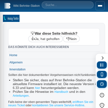
Wiki Behnke-Station
💡
War diese Seite hilfreich?
👍
👎
Ja, hat geholfen
Nein
DAS KÖNNTE DICH AUCH INTERESSIEREN
Home
→
Allgemein
→
Innenstation
→
Sollten die hier dokumentierten Vorgehensweisen nicht funktionieren:
Stellen Sie sicher, dass auf Ihrer Behnke-Station die
aktuellste Firmware installiert ist. Die neueste Version ist
und kann
heruntergeladen werden.
6.33
hier
Prüfen Sie die Hinweise im
und in den
Handbuch
.
Anleitungen
Falls keine der oben genannten Tipps weiterhilft,
eröffnen Sie ein
neues Ticket
oder
kontaktieren Sie unsere Service-Hotline
.