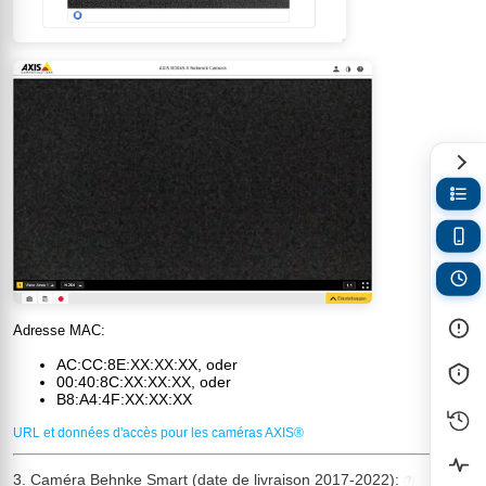
Adresse MAC:
AC:CC:8E:XX:XX:XX, oder
00:40:8C:XX:XX:XX, oder
B8:A4:4F:XX:XX:XX
URL et données d'accès pour les caméras AXIS®
3. Caméra Behnke Smart (date de livraison 2017-2022):
?