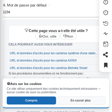
4. Mot de passe par défaut
?
1234
💡
Cette page vous a-t-elle été utile ?
👍
👎
Oui, utile
Non
CELA POURRAIT AUSSI VOUS INTÉRESSER
URL et données d'accès pour les caméras système d'une station Behnke
→
URL et données d'accès pour les caméras AXIS®
→
URL et données d'accès pour les caméras Behnke Smart
→
Si les procédures documentées ici ne fonctionnent pas :
Assurez-vous que le dernier firmware est installé sur
votre station Behnke. La version la plus récente est
6.33
Avis sur les cookies
et peut être
.
téléchargée ici
Ce site utilise uniquement des cookies techniquement nécessaires —
Vérifiez les instructions dans le
et dans les
manuel
aucun cookie de suivi ou publicitaire.
.
manuels
Compris
En savoir plus
Si aucun des conseils ci-dessus ne vous aide,
ouvrez un nouveau
ticket
ou
contactez notre hotline de service
.