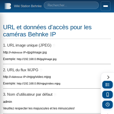
Wiki Station Behnke
URL et données d'accès pour les
caméras Behnke IP
1. URL image unique (JPEG)
?
http://
/jpg/image.jpg
<Adresse IP>
Exemple:
http://192.168.0.86/jpg/image.jpg
2. URL du flux MJPG
?
http://
/mjpg/video.mjpg
<Adresse IP>
Exemple:
http://192.168.0.86/mjpg/video.mjpg
3. Nom d'utilisateur par défaut
?
admin
Veuillez respecter les majuscules et les minuscules!