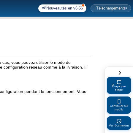
📢
Nouveautés en v6.56
↓
Téléchargements
▾
e cas, vous pouvez utiliser le mode de
e configuration réseau comme à la livraison. Il
Étape par
étape
configuration pendant le fonctionnement. Vous
Continuer sur
mobile
Vu récemment