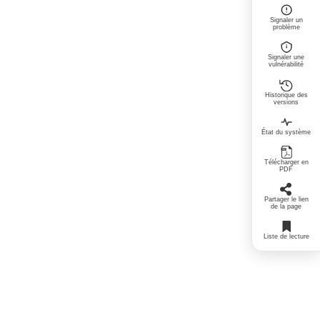
Signaler un
problème
Signaler une
vulnérabilité
Historique des
versions
État du système
Télécharger en
PDF
Partager le lien
de la page
Liste de lecture