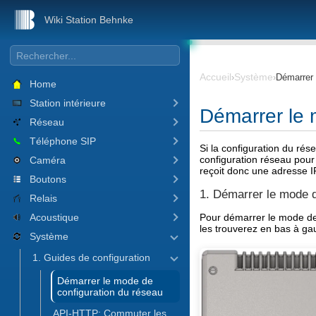
Wiki Station Behnke
Accueil
Système
›
›
Démarrer 
Home
Station intérieure
Démarrer le 
Réseau
Téléphone SIP
Si la configuration du rés
configuration réseau pour 
Caméra
reçoit donc une adresse I
Boutons
1. Démarrer le mode d
Relais
Acoustique
Pour démarrer le mode de 
les trouverez en bas à gau
Système
1. Guides de configuration
Démarrer le mode de
configuration du réseau
API-HTTP: Commuter les