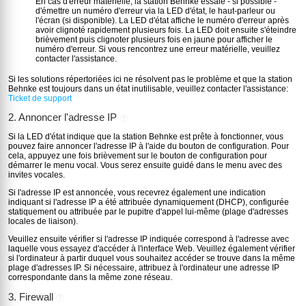
En cas d'erreur matérielle, la station Behnke essaie - si possible -
d'émettre un numéro d'erreur via la LED d'état, le haut-parleur ou
l'écran (si disponible). La LED d'état affiche le numéro d'erreur après
avoir clignoté rapidement plusieurs fois. La LED doit ensuite s'éteindre
brièvement puis clignoter plusieurs fois en jaune pour afficher le
numéro d'erreur. Si vous rencontrez une erreur matérielle, veuillez
contacter l'assistance.
Si les solutions répertoriées ici ne résolvent pas le problème et que la station
Behnke est toujours dans un état inutilisable, veuillez contacter l'assistance:
Ticket de support
2. Annoncer l'adresse IP
?
Si la LED d'état indique que la station Behnke est prête à fonctionner, vous
pouvez faire annoncer l'adresse IP à l'aide du bouton de configuration. Pour
cela, appuyez une fois brièvement sur le bouton de configuration pour
démarrer le menu vocal. Vous serez ensuite guidé dans le menu avec des
invites vocales.
Si l'adresse IP est annoncée, vous recevrez également une indication
indiquant si l'adresse IP a été attribuée dynamiquement (DHCP), configurée
statiquement ou attribuée par le pupitre d'appel lui-même (plage d'adresses
locales de liaison).
Veuillez ensuite vérifier si l'adresse IP indiquée correspond à l'adresse avec
laquelle vous essayez d'accéder à l'interface Web. Veuillez également vérifier
si l'ordinateur à partir duquel vous souhaitez accéder se trouve dans la même
plage d'adresses IP. Si nécessaire, attribuez à l'ordinateur une adresse IP
correspondante dans la même zone réseau.
3. Firewall
?