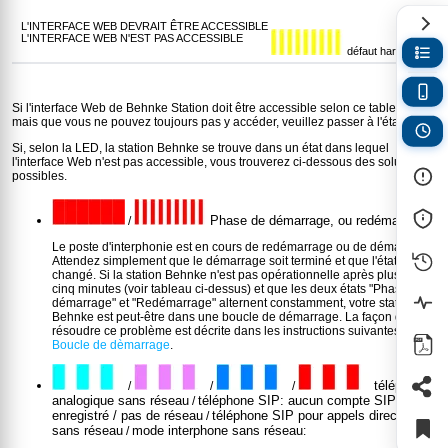
défaut hardware
Si l'interface Web de Behnke Station doit être accessible selon ce tableau,
mais que vous ne pouvez toujours pas y accéder, veuillez passer à l'étape 2.
Si, selon la LED, la station Behnke se trouve dans un état dans lequel
l'interface Web n'est pas accessible, vous trouverez ci-dessous des solutions
possibles.
Phase de démarrage, ou redémarrage
/
:
Le poste d'interphonie est en cours de redémarrage ou de démarrage.
Attendez simplement que le démarrage soit terminé et que l'état ait
changé. Si la station Behnke n'est pas opérationnelle après plus de
cinq minutes (voir tableau ci-dessus) et que les deux états "Phase de
démarrage" et "Redémarrage" alternent constamment, votre station
Behnke est peut-être dans une boucle de démarrage. La façon de
résoudre ce problème est décrite dans les instructions suivantes:
Boucle de dèmarrage
.
téléphone
/
/
/
analogique sans réseau
téléphone SIP: aucun compte SIP
/
enregistré / pas de réseau
téléphone SIP pour appels directs SIP
/
sans réseau
mode interphone sans réseau
/
: