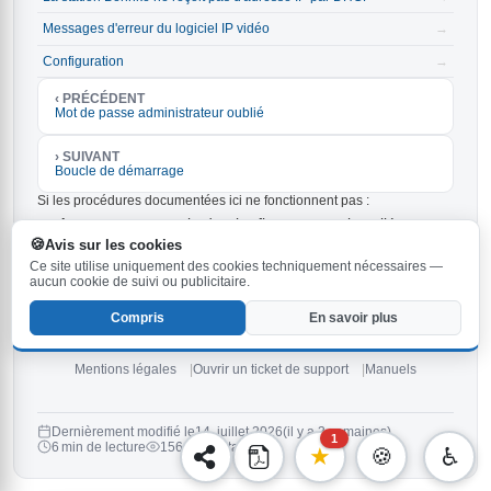
Messages d'erreur du logiciel IP vidéo
→
Configuration
→
‹ PRÉCÉDENT
Mot de passe administrateur oublié
› SUIVANT
Boucle de démarrage
Si les procédures documentées ici ne fonctionnent pas :
Assurez-vous que le dernier firmware est installé sur
votre station Behnke. La version la plus récente est
6.33
Avis sur les cookies
et peut être
.
téléchargée ici
Ce site utilise uniquement des cookies techniquement nécessaires —
Vérifiez les instructions dans le
et dans les
manuel
aucun cookie de suivi ou publicitaire.
.
manuels
Compris
En savoir plus
Si aucun des conseils ci-dessus ne vous aide,
ouvrez un nouveau
ticket
ou
contactez notre hotline de service
.
Mentions légales
Ouvrir un ticket de support
Manuels
Dernièrement modifié le
14. juillet 2026
(il y a 3 semaines)
1
6 min de lecture
156 Consultations
★
🍪
♿