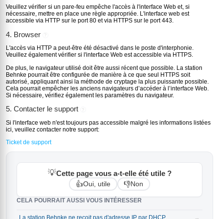
Veuillez vérifier si un pare-feu empêche l'accès à l'interface Web et, si
nécessaire, mettre en place une règle appropriée. L'interface web est
accessible via HTTP sur le port 80 et via HTTPS sur le port 443.
4. Browser
?
L'accès via HTTP a peut-être été désactivé dans le poste d'interphonie.
Veuillez également vérifier si l'interface Web est accessible via HTTPS.
De plus, le navigateur utilisé doit être aussi récent que possible. La station
Behnke pourrait être configurée de manière à ce que seul HTTPS soit
autorisé, appliquant ainsi la méthode de cryptage la plus puissante possible.
Cela pourrait empêcher les anciens navigateurs d’accéder à l’interface Web.
Si nécessaire, vérifiez également les paramètres du navigateur.
5. Contacter le support
?
Si l'interface web n'est toujours pas accessible malgré les informations listées
ici, veuillez contacter notre support:
Ticket de support
💡
Cette page vous a-t-elle été utile ?
👍
👎
Oui, utile
Non
CELA POURRAIT AUSSI VOUS INTÉRESSER
La station Behnke ne reçoit pas d'adresse IP par DHCP
→