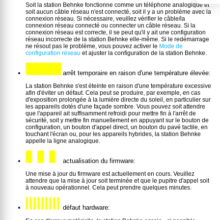
Soit la station Behnke fonctionne comme un téléphone analogique et
soit aucun câble réseau n'est connecté, soit il y a un problème avec la
connexion réseau. Si nécessaire, veuillez vérifier le câble/la
connexion réseau connecté ou connecter un câble réseau. Si la
connexion réseau est correcte, il se peut qu'il y ait une configuration
réseau incorrecte de la station Behnke elle-même. Si le redémarrage
ne résout pas le problème, vous pouvez activer le
Mode de
configuration réseau
et ajuster la configuration de la station Behnke.
arrêt temporaire en raison d'une température élevée
:
La station Behnke s'est éteinte en raison d'une température excessive
afin d'éviter un défaut. Cela peut se produire, par exemple, en cas
d'exposition prolongée à la lumière directe du soleil, en particulier sur
les appareils dotés d'une façade sombre. Vous pouvez soit attendre
que l'appareil ait suffisamment refroidi pour mettre fin à l'arrêt de
sécurité, soit y mettre fin manuellement en appuyant sur le bouton de
configuration, un bouton d'appel direct, un bouton du pavé tactile, en
touchant l'écran ou, pour les appareils hybrides, la station Behnke
appelle la ligne analogique.
actualisation du firmware
:
Une mise à jour du firmware est actuellement en cours. Veuillez
attendre que la mise à jour soit terminée et que le pupitre d'appel soit
à nouveau opérationnel. Cela peut prendre quelques minutes.
défaut hardware
: