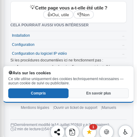
💡
Cette page vous a-t-elle été utile ?
👍
👎
Oui, utile
Non
CELA POURRAIT AUSSI VOUS INTÉRESSER
Installation
→
Configuration
→
Configuration du logiciel IP vidéo
→
Si les procédures documentées ici ne fonctionnent pas :
Assurez-vous que le dernier firmware est installé sur
votre station Behnke. La version la plus récente est
6.33
Avis sur les cookies
et peut être
.
téléchargée ici
Ce site utilise uniquement des cookies techniquement nécessaires —
Vérifiez les instructions dans le
et dans les
manuel
aucun cookie de suivi ou publicitaire.
.
manuels
Compris
En savoir plus
Si aucun des conseils ci-dessus ne vous aide,
ouvrez un nouveau
ticket
ou
contactez notre hotline de service
.
Mentions légales
Ouvrir un ticket de support
Manuels
Dernièrement modifié le
14. juillet 2026
(il y a 3 semaines)
1
2 min de lecture
54 Consultations
★
🍪
♿