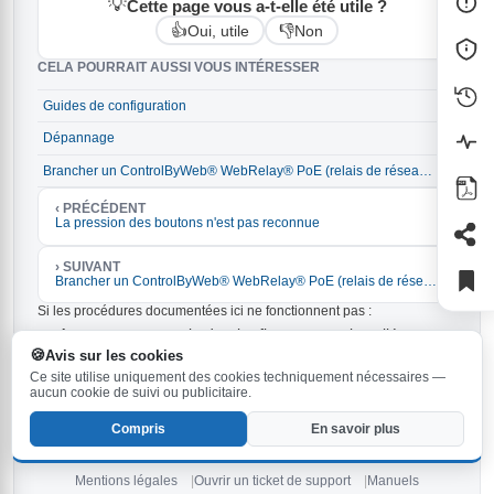
💡
Cette page vous a-t-elle été utile ?
👍
👎
Oui, utile
Non
CELA POURRAIT AUSSI VOUS INTÉRESSER
Guides de configuration
→
Dépannage
→
Brancher un ControlByWeb® WebRelay® PoE (relais de réseau) en parallèle avec le relais de la station Behnke
→
‹ PRÉCÉDENT
La pression des boutons n'est pas reconnue
› SUIVANT
Brancher un ControlByWeb® WebRelay® PoE (relais de réseau) en parallèle avec le relais de la station Behnke
Si les procédures documentées ici ne fonctionnent pas :
Assurez-vous que le dernier firmware est installé sur
votre station Behnke. La version la plus récente est
6.33
Avis sur les cookies
et peut être
.
téléchargée ici
Ce site utilise uniquement des cookies techniquement nécessaires —
Vérifiez les instructions dans le
et dans les
manuel
aucun cookie de suivi ou publicitaire.
.
manuels
Compris
En savoir plus
Si aucun des conseils ci-dessus ne vous aide,
ouvrez un nouveau
ticket
ou
contactez notre hotline de service
.
Mentions légales
Ouvrir un ticket de support
Manuels