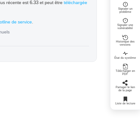
6.33
plus récente est
et peut être
téléchargée
Signaler un
problème
otline de service
.
Signaler une
vulnérabilité
nuels
Historique des
versions
État du système
Télécharger en
PDF
Partager le lien
de la page
Liste de lecture