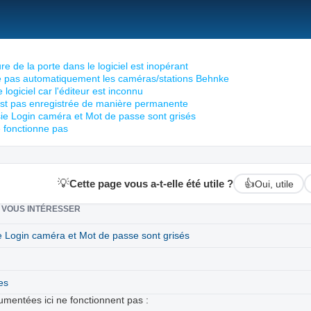
e de la porte dans le logiciel est inopérant
uve pas automatiquement les caméras/stations Behnke
ogiciel car l'éditeur est inconnu
'est pas enregistrée de manière permanente
ie Login caméra et Mot de passe sont grisés
e fonctionne pas
💡
Cette page vous a-t-elle été utile ?
👍
Oui, utile
 VOUS INTÉRESSER
 Login caméra et Mot de passe sont grisés
es
umentées ici ne fonctionnent pas :