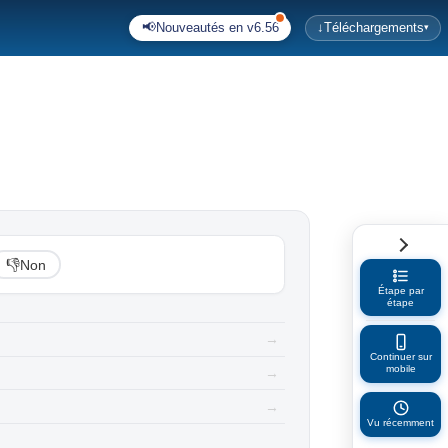
📢
Nouveautés en v6.56
↓
Téléchargements
▾
👎
Non
Étape par
étape
→
Continuer sur
mobile
→
→
Vu récemment