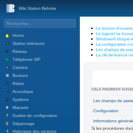
Wiki Station Behnke
Le bouton d'ouvertur
Le logiciel ne tro
Home
Windows® bloque le l
Station intérieure
La configuration n
Les champs de sais
Réseau
La clé de licence n
Téléphone SIP
Caméra
Boutons
Relais
CELA POURRAIT AUSSI
Acoustique
Système
Les champs de saisie
Manuels
Configuration
Guides de configuration
Informations général
Dépannage
Si les procédures doc
Historique des versions