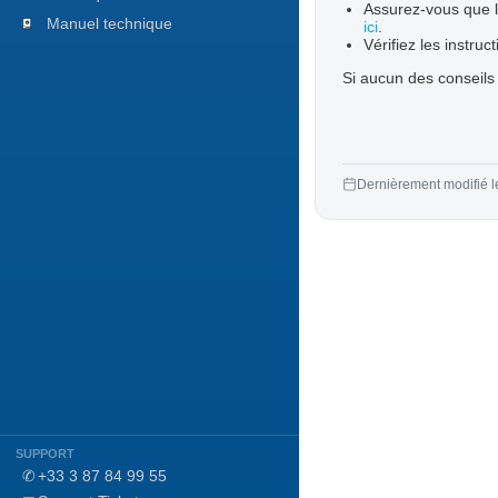
Assurez-vous que le
Manuel technique
ici
.
Vérifiez les instruc
Si aucun des conseils
Dernièrement modifié l
SUPPORT
✆
+33 3 87 84 99 55