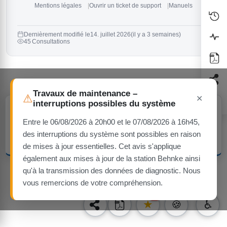
Mentions légales
Ouvrir un ticket de support
Manuels
Dernièrement modifié le
14. juillet 2026
(il y a 3 semaines)
45 Consultations
Travaux de maintenance –
⚠
✕
interruptions possibles du système
Avis sur les cookies
Ce site utilise uniquement des cookies techniquement nécessaires —
Entre le 06/08/2026 à 20h00 et le 07/08/2026 à 16h45,
aucun cookie de suivi ou publicitaire.
des interruptions du système sont possibles en raison
Compris
En savoir plus
de mises à jour essentielles. Cet avis s'applique
également aux mises à jour de la station Behnke ainsi
qu'à la transmission des données de diagnostic. Nous
vous remercions de votre compréhension.
1
★
🍪
♿