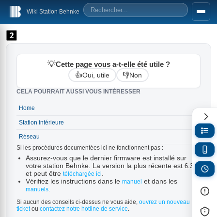
Wiki Station Behnke
💡
Cette page vous a-t-elle été utile ?
👍
👎
Oui, utile
Non
CELA POURRAIT AUSSI VOUS INTÉRESSER
Home
→
Station intérieure
→
Réseau
→
Si les procédures documentées ici ne fonctionnent pas :
Assurez-vous que le dernier firmware est installé sur
votre station Behnke. La version la plus récente est
6.33
et peut être
.
téléchargée ici
Vérifiez les instructions dans le
et dans les
manuel
.
manuels
Si aucun des conseils ci-dessus ne vous aide,
ouvrez un nouveau
ticket
ou
contactez notre hotline de service
.