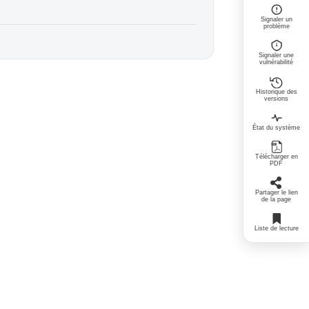
Signaler un
problème
Signaler une
vulnérabilité
Historique des
versions
État du système
Télécharger en
PDF
Partager le lien
de la page
Liste de lecture