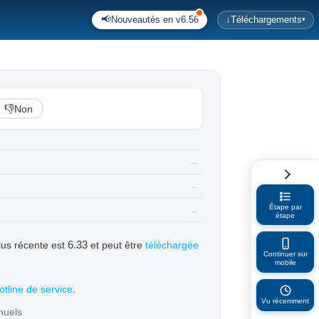
📢
Nouveautés en v6.56
↓
Téléchargements
▾
👎
Non
→
→
Étape par
→
étape
6.33
plus récente est
et peut être
téléchargée
Continuer sur
mobile
otline de service
.
Vu récemment
nuels