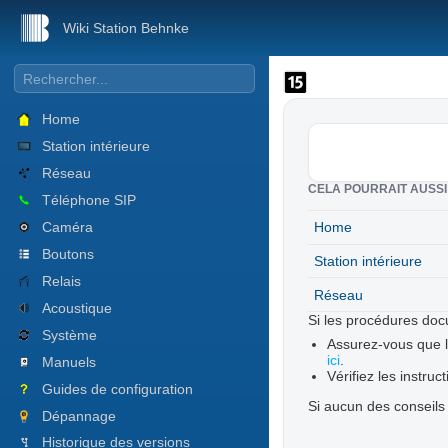
Wiki Station Behnke
Home
Station intérieure
Réseau
CELA POURRAIT AUSSI
Téléphone SIP
Caméra
Home
Boutons
Station intérieure
Relais
Réseau
Acoustique
Si les procédures doc
Système
Assurez-vous que le
ici
.
Manuels
Vérifiez les instruc
Guides de configuration
Si aucun des conseils
Dépannage
Historique des versions