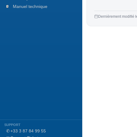
Manuel technique
Dernièrement modifié l
SUPPORT
✆
+33 3 87 84 99 55