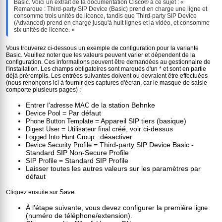
Basic. Voici un extrait de la documentation Cisco® à ce sujet : «
Remarque : Third-party SIP Device (Basic) prend en charge une ligne et
consomme trois unités de licence, tandis que Third-party SIP Device
(Advanced) prend en charge jusqu'à huit lignes et la vidéo, et consomme
six unités de licence. »
Vous trouverez ci-dessous un exemple de configuration pour la variante
Basic. Veuillez noter que les valeurs peuvent varier et dépendent de la
configuration. Ces informations peuvent être demandées au gestionnaire de
l'installation. Les champs obligatoires sont marqués d'un * et sont en partie
déjà préremplis. Les entrées suivantes doivent ou devraient être effectuées
(nous renonçons ici à fournir des captures d'écran, car le masque de saisie
comporte plusieurs pages) :
Entrer l'
de la station Behnke
adresse MAC
= Par défaut
Device Pool
= Appareil SIP tiers (basique)
Phone Button Template
=
créé, voir ci-dessus
Digest User
Utilisateur final
: désactiver
Logged Into Hunt Group
= Third-party SIP Device Basic -
Device Security Profile
Standard SIP Non-Secure Profile
= Standard SIP Profile
SIP Profile
Laisser toutes les autres valeurs sur les paramètres par
défaut
Save
Cliquez ensuite sur
.
À l'étape suivante, vous devez configurer la première
ligne
(numéro de téléphone/extension).